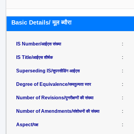
Basic Details/ मूल ब्यौरा
IS Number/
:
आईएस संख्या
IS Title/
:
आईएस शीर्षक
Superseding IS/
:
सुपरसीडिंग आईएस
Degree of Equivalence/
:
समतुल्यता स्तर
Number of Revisions/
:
पुनरीक्षणों की संख्या
Number of Amendments/
:
संशोधनों की संख्या
Aspect/
:
पक्ष