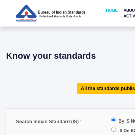
HOME
ABOU
ACTIV
Know your standards
All the standards publis
By IS 
Search Indian Standard (IS) :
IS On E