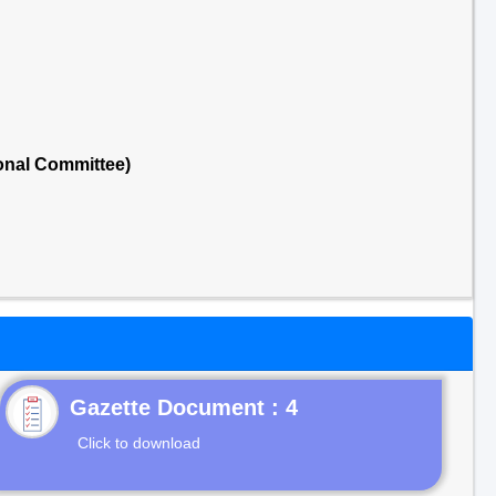
onal Committee)
Gazette Document : 4
Click to download